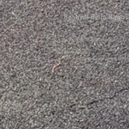
Festival de la Bago
festival.de.la.bagosse@gmail.c
Saint-Hilaire
Communauté rurale de Haut-M