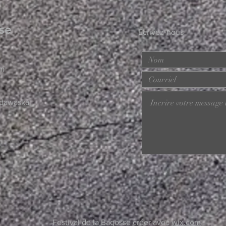
sse
Écrivez-nous
om
adawaska
Festival de la Bagosse créer avec
wix.com