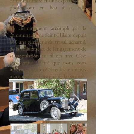
communautaire et une exposition de
photo ont eu lieu à la salle
municipale.
Le cheminement accompli par la
communauté de Saint-Hilaire depuis
150 ans témoigne du travail acharné,
de la solidarité et de l’engagement de
sa population au fil des ans. C’est
avec grande fierté que nous vous
invitons à venir célébrer les moments
marquants de l’histoire de la paroisse.