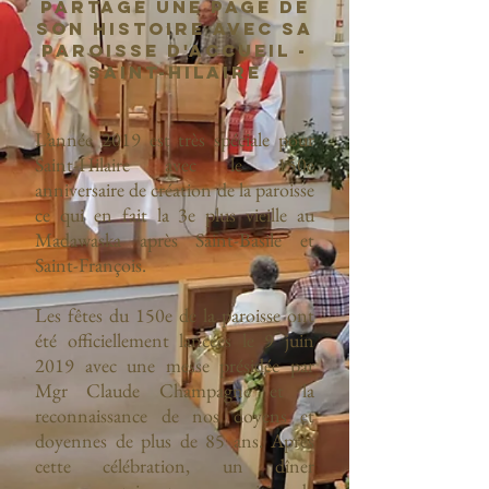
partagé une page de
son histoire avec sa
paroisse d'accueil -
Saint-Hilaire
L’année 2019 est très spéciale pour
Saint-Hilaire avec le 150e
anniversaire de création de la paroisse
ce qui en fait la 3e plus vieille au
Madawaska après Saint-Basile et
Saint-François.
Les fêtes du 150e de la paroisse ont
été officiellement lancées le 9 juin
2019 avec une messe présidée par
Mgr Claude Champagne et la
reconnaissance de nos doyens et
doyennes de plus de 85 ans. Après
cette célébration, un dîner