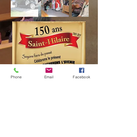
Phone
Email
Facebook
Festival de la
Bagosse
festival.de.la.bagosse@gmail.com
Saint-Hilaire
Communauté rurale de Haut-Madawaska