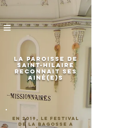
La paroisse de
Saint-Hilaire
reconnait ses
ainé(e)s
En 2019, le Festival
de la Bagosse a